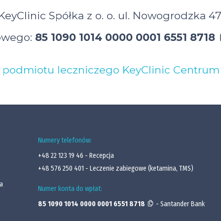
KeyClinic Spółka z o. o. ul. Nowogrodzka 4
owego:
85 1090 1014 0000 0001 6551 8718
podmiotu leczniczego KeyClinic Centrum Ps
Numery telefonów:
+48 22 123 19 46
- Recepcja
+48 576 250 401
- Leczenie zabiegowe (ketamina, TMS)
a
Numer konta do wpłat:
85 1090 1014 0000 0001 6551 8718
- Santander Bank