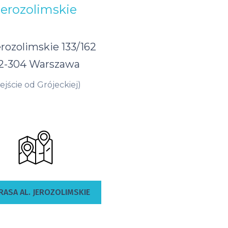
Jerozolimskie
erozolimskie 133/162
2-304 Warszawa
ejście od Grójeckiej)
RASA AL. JEROZOLIMSKIE