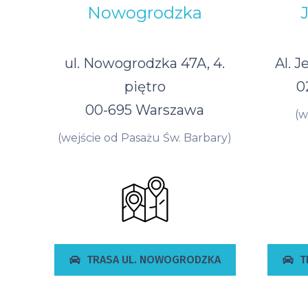
Nowogrodzka
ul. Nowogrodzka 47A, 4.
Al. J
piętro
0
00-695 Warszawa
(w
(wejście od Pasażu Św. Barbary)
TRASA UL. NOWOGRODZKA
T