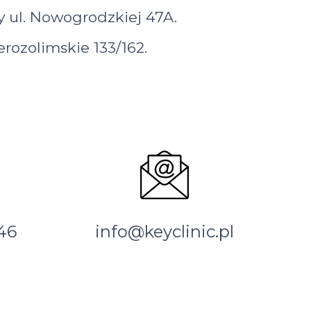
 ul. Nowogrodzkiej 47A.
erozolimskie 133/162.
 46
info@keyclinic.pl