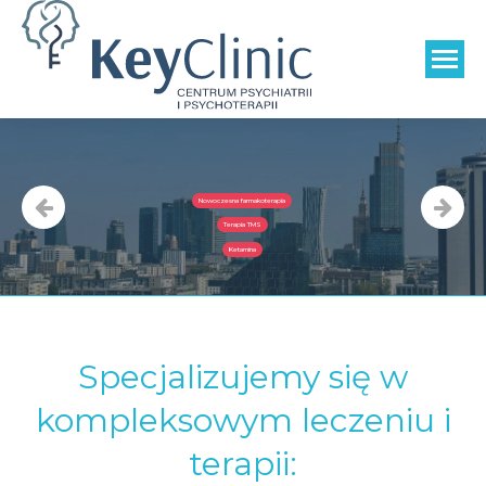
Szukaj:
Kompleksowa diagnostyka i opieka
nad osobami z ADHD oraz w spektrum
autyzmu.
Dowiedz się więcej
Specjalizujemy się w
kompleksowym leczeniu i
terapii: