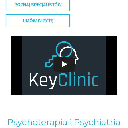
POZNAJ SPECJALISTÓW
UMÓW WIZYTĘ
Psychoterapia i Psychiatria