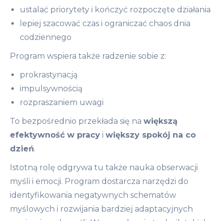
Ci spojrzeć na siebie w nowy sposób
ustalać priorytety i kończyć rozpoczęte działania
lepiej szacować czas i ograniczać chaos dnia
Relaksacja i mindfulness
codziennego
Nauczysz się technik relaksacyjnych, które
Program wspiera także radzenie sobie z:
pomogą Ci wyciszać układ nerwowy przed
snem i w trudnych sytuacjach
prokrastynacją
Poznasz podstawy medytacji mindfulness
impulsywnością
według Jona Kabat-Zinna, której regularna
rozpraszaniem uwagi
praktyka może pomóc w redukcji stresu i
To bezpośrednio przekłada się na
większą
poprawie koncentracji
efektywność w pracy
i
większy spokój na co
Asertywność
dzień
.
Istotną rolę odgrywa tu także nauka obserwacji
Dowiesz się, jak wyrażać swoje potrzeby i
myśli i emocji. Program dostarcza narzędzi do
granice w sposób asertywny, z szacunkiem do
identyfikowania negatywnych schematów
innych
myślowych i rozwijania bardziej adaptacyjnych
Poznasz techniki, które wspierają