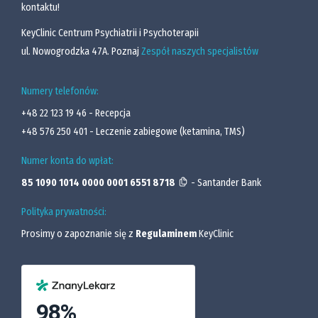
kontaktu!
NVC i przećwiczysz ich formułowanie
KeyClinic Centrum Psychiatrii i Psychoterapii
Wpływ ADHD na relacje (sesja solo
ul. Nowogrodzka 47A. Poznaj
Zespół naszych specjalistów
lub z bliską osobą)
Numery telefonów:
WAŻNE! Tę sesję możesz odbyć samodzielnie
+48 22 123 19 46
- Recepcja
lub razem z bliską Ci osobą
+48 576 250 401
- Leczenie zabiegowe (ketamina, TMS)
Odkryjesz, jak ADHD może wpływać na Twoje
relacje
Numer konta do wpłat:
Przygotujesz się do rozmowy o objawach
85 1090 1014 0000 0001 6551 8718
- Santander Bank
ADHD z bliską osobą (lub odbędziesz
Polityka prywatności:
ją podczas sesji) – to okazja do lepszego
zrozumienia, jak ADHD wpływa na Twoje
Prosimy o zapoznanie się z
Regulaminem
KeyClinic
codzienne funkcjonowanie oraz, jak bliscy
mogą Cię wspierać w trudnych momentach