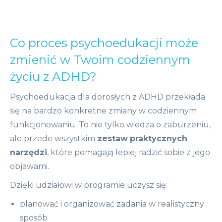
Poznasz techniki, które pomogą Ci
akceptować pojawiające się myśli i emocje
Dowiesz się, w jaki sposób praktyka
Co proces psychoedukacji może
wdzięczności może wpływać na
zmienić w Twoim codziennym
motywację do działania
życiu z ADHD?
Doświadczysz przykładowych praktyk
podczas sesji
Psychoedukacja dla dorosłych z ADHD przekłada
się na bardzo konkretne zmiany w codziennym
Perfekcjonizm
funkcjonowaniu. To nie tylko wiedza o zaburzeniu,
Określisz wpływ perfekcjonizmu na swoje
ale przede wszystkim
zestaw
praktycznych
życie – w jakich okolicznościach wspiera
narzędzi
, które pomagają lepiej radzić sobie z jego
Twoje działania, a kiedy staje się ich
objawami.
hamulcem
Dzięki udziałowi w programie uczysz się:
Zmapujesz obszary życia, w których
perfekcjonizm sprawia Ci najwięcej trudności
planować i organizować zadania w realistyczny
Przeprowadzisz eksperyment, który pomoże
sposób