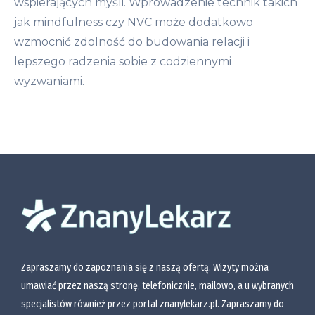
wspierających myśli. Wprowadzenie technik takich
asertywność i mogą pomóc Ci budować
jak mindfulness czy NVC może dodatkowo
zdrowe, autentyczne relacje
wzmocnić zdolność do budowania relacji i
Hiperfokus
lepszego radzenia sobie z codziennymi
Zrozumiesz lepiej pozytywne i negatywne
wyzwaniami.
konsekwencje wpadania w hiperfokus
Nauczysz się, jak świadomie korzystać z
hiperfokusu, by zwiększać swoją
efektywność, ale bez ryzyka „utonięcia” w
jednej aktywności
Porozumienie bez przemocy (NVC –
nonviolent communication)
Nauczysz się, jak formułować komunikaty
Zapraszamy do zapoznania się z naszą ofertą. Wizyty można
zgodnie z zasadami NVC, aby zmniejszać
umawiać przez naszą stronę, telefonicznie, mailowo, a u wybranych
napięcia i konflikty w relacjach
specjalistów również przez portal znanylekarz.pl. Zapraszamy do
Poznasz przykłady komunikatów w duchu