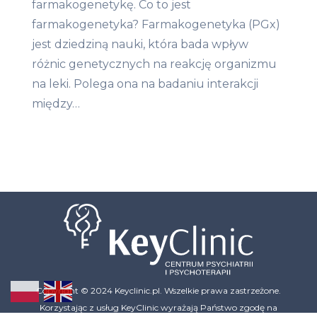
farmakogenetykę. Co to jest
farmakogenetyka? Farmakogenetyka (PGx)
jest dziedziną nauki, która bada wpływ
różnic genetycznych na reakcję organizmu
na leki. Polega ona na badaniu interakcji
między…
Copyright © 2024 Keyclinic.pl. Wszelkie prawa zastrzeżone.
Korzystając z usług KeyClinic wyrażają Państwo zgodę na