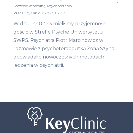
Leczenie ketaminą
,
Psychoterapia
Przez
KeyClinic
2023-02-23
W dniu 22.02.23 mieliśmy przyjemność
gościć w Strefie Psyche Uniwersytetu
SWPS. Psychiatra Piotr Marcinowicz w
rozmowie z psychoterapeutką Zofią Szynal
opowiadał o nowoczesnych metodach
leczenia w psychiatrii.