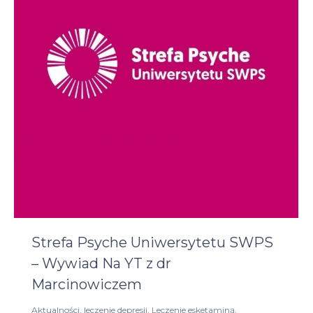
Strefa Psyche Uniwersytetu SWPS
– Wywiad Na YT z dr
Marcinowiczem
Aktualności
,
leczenie depresji
,
Leczenie esketaminą
,