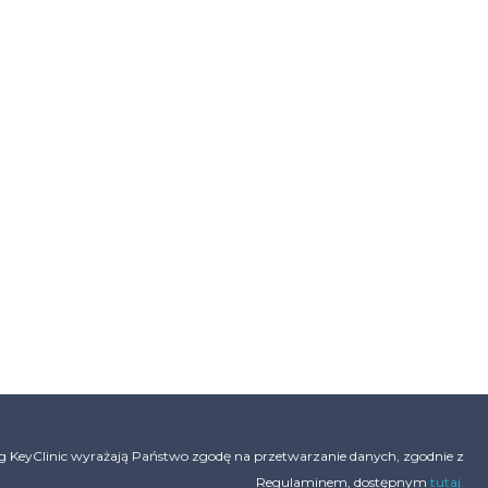
ug KeyClinic wyrażają Państwo zgodę na przetwarzanie danych, zgodnie z
Regulaminem, dostępnym
tutaj.