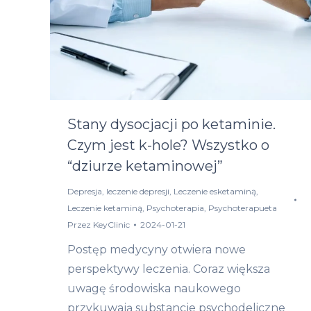
Stany dysocjacji po ketaminie.
Czym jest k-hole? Wszystko o
“dziurze ketaminowej”
Depresja
,
leczenie depresji
,
Leczenie esketaminą
,
Leczenie ketaminą
,
Psychoterapia
,
Psychoterapueta
Przez
KeyClinic
2024-01-21
Postęp medycyny otwiera nowe
perspektywy leczenia. Coraz większa
uwagę środowiska naukowego
przykuwają substancje psychodeliczne