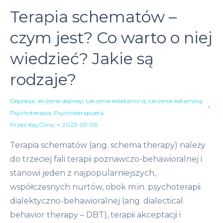
Terapia schematów –
czym jest? Co warto o niej
wiedzieć? Jakie są
rodzaje?
Depresja
,
leczenie depresji
,
Leczenie esketaminą
,
Leczenie ketaminą
,
Psychoterapia
,
Psychoterapueta
Przez
KeyClinic
2023-09-05
Terapia schematów (ang. schema therapy) należy
do trzeciej fali terapii poznawczo-behawioralnej i
stanowi jeden z najpopularniejszych,
współczesnych nurtów, obok m.in. psychoterapii
dialektyczno-behawioralnej (ang. dialectical
behavior therapy – DBT), terapii akceptacji i