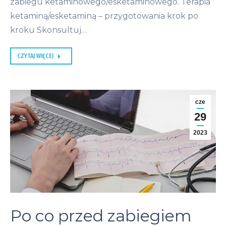
zabiegu ketaminowego/esketaminowego. Terapia
ketaminą/esketaminą – przygotowania krok po
kroku Skonsultuj…
CZYTAJ WIĘCEJ
cze
29
2023
Po co przed zabiegiem