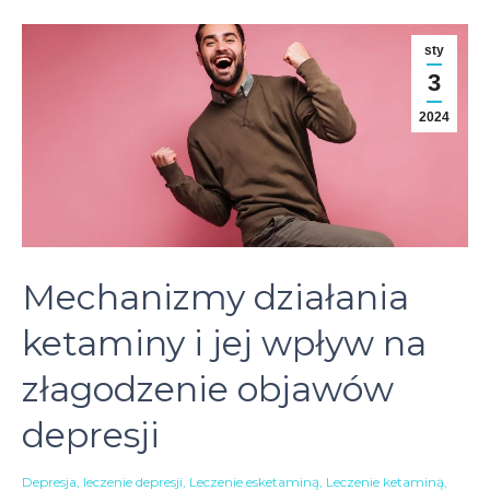
sty
3
2024
Mechanizmy działania
ketaminy i jej wpływ na
złagodzenie objawów
depresji
Depresja
,
leczenie depresji
,
Leczenie esketaminą
,
Leczenie ketaminą
,