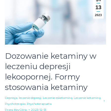
gru
13
2023
Dozowanie ketaminy w
leczeniu depresji
lekoopornej. Formy
stosowania ketaminy
Depresja
,
leczenie depresji
,
Leczenie esketaminą
,
Leczenie ketaminą
,
Psychoterapia
,
Psychoterapueta
Przez
KeyClinic
2023-12-13