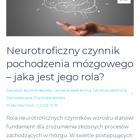
Neurotroficzny czynnik
pochodzenia mózgowego
– jaka jest jego rola?
Depresja
,
leczenie depresji
,
Leczenie esketaminą
,
Leczenie ketaminą
,
Psychoterapia
,
Psychoterapueta
Przez
KeyClinic
2023-11-10
Rola neurotroficznych czynników wzrostu stanowi
fundament dla zrozumienia złożonych procesów
zachodzących w mózgu. W świetle postępujących