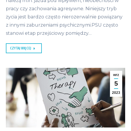
należą m.in. jazda pod wpływem, nieobecności w
pracy czy zachowania agresywne. Niniejszy tryb
życia jest bardzo często nierozerwalnie powiązany
z innymi zaburzeniami psychicznymi.PSU często
stanowi etap przejściowy pomiędzy…
CZYTAJ WIĘCEJ
wrz
5
2023