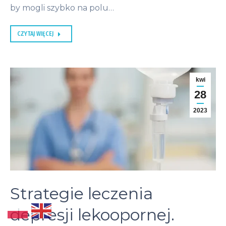
by mogli szybko na polu…
CZYTAJ WIĘCEJ
kwi
28
2023
Strategie leczenia
depresji lekoopornej.